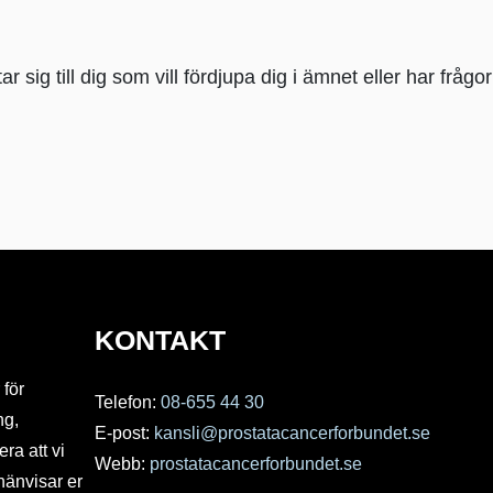
 till dig som vill fördjupa dig i ämnet eller har frågor
KONTAKT
 för
Telefon:
08-655 44 30
ng,
E-post:
kansli@prostatacancerforbundet.se
ra att vi
Webb:
prostatacancerforbundet.se
hänvisar er