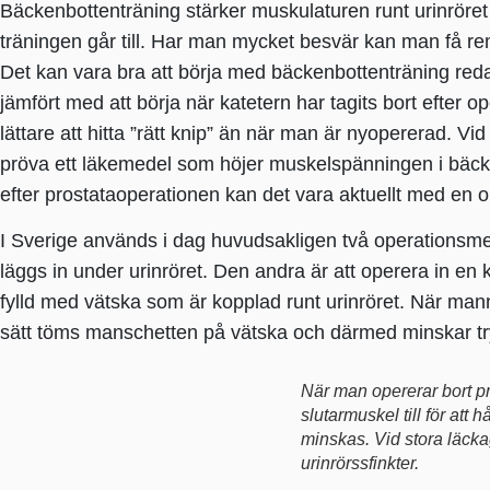
Bäckenbottenträning stärker muskulaturen runt urinröret 
träningen går till. Har man mycket besvär kan man få remi
Det kan vara bra att börja med bäckenbottenträning redan
jämfört med att börja när katetern har tagits bort efter 
lättare att hitta ”rätt knip” än när man är nyopererad. V
pröva ett läkemedel som höjer muskelspänningen i bäckenbo
efter prostataoperationen kan det vara aktuellt med en 
I Sverige används i dag huvudsakligen två operationsme
läggs in under urinröret. Den andra är att operera in en 
fylld med vätska som är kopplad runt urinröret. När ma
sätt töms manschetten på vätska och därmed minskar try
När man opererar bort pro
slutarmuskel till för att
minskas. Vid stora läcka
urinrörssfinkter.