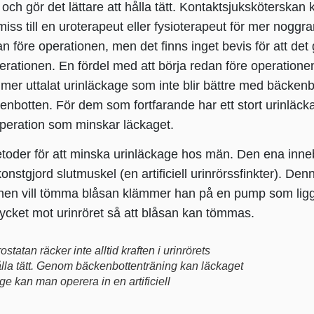
och gör det lättare att hålla tätt. Kontaktsjuksköterskan
ss till en uroterapeut eller fysioterapeut för mer noggra
 före operationen, men det finns inget bevis för att det
operationen. En fördel med att börja redan före operatione
id mer uttalat urinläckage som inte blir bättre med bäcke
tten. För dem som fortfarande har ett stort urinläckage e
operation som minskar läckaget.
toder för att minska urinläckage hos män. Den ena inneb
konstgjord slutmuskel (en artificiell urinrörssfinkter). D
nnen vill tömma blåsan klämmer han på en pump som ligg
cket mot urinröret så att blåsan kan tömmas.
statan räcker inte alltid kraften i urinrörets
 hålla tätt. Genom bäckenbottenträning kan läckaget
ge kan man operera in en artificiell