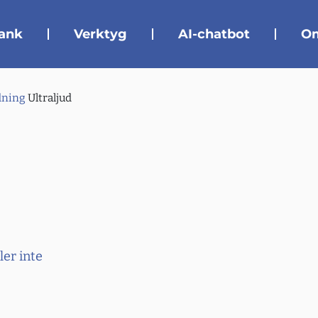
ank
Verktyg
AI-chatbot
Om
dning
Ultraljud
ler inte