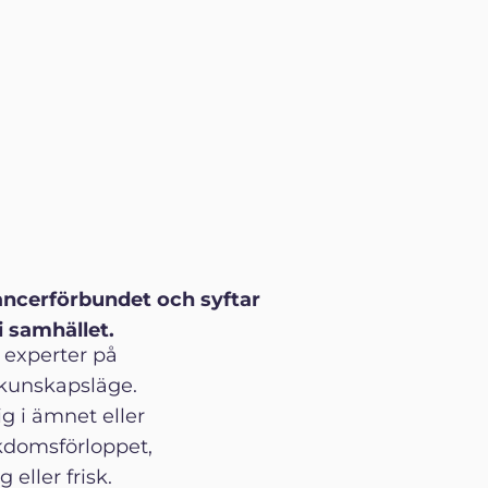
cancerförbundet och syftar
 samhället.
 experter på
kunskapsläge.
ig i ämnet eller
ukdomsförloppet,
eller frisk.