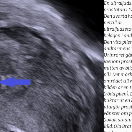
En ultraljuds
prostatan i t
Den svarta ha
nertill är
ultraljudssta
belägen i än
Den vita pile
ändtarmens 
Urinröret gå
igenom prost
mitten av bil
pil). Det mör
området till 
bilden är en
(röda pilen).
buktar ut en 
utanför prost
vänster om p
(lokalt stadi
Bild: Ola Brat