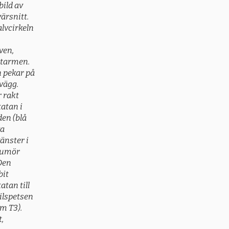
bild av
värsnitt.
lvcirkeln
ven,
dtarmen.
n pekar på
vägg.
r rakt
atan i
den (blå
ka
vänster i
 tumör
 Den
bit
atan till
ilspetsen
um T3).
t,