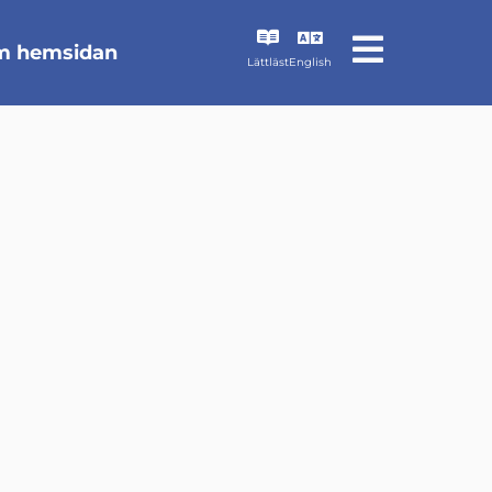
 hemsidan
Lättläst
English