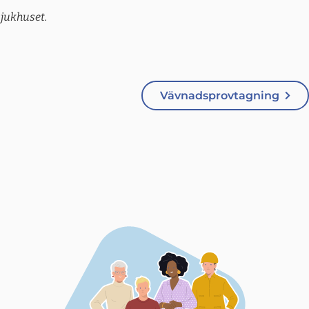
sjukhuset.
Vävnadsprovtagning