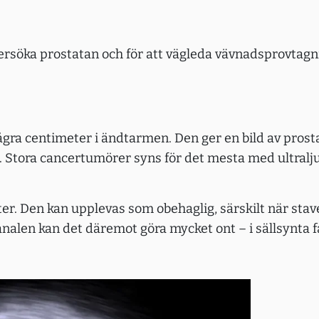
dersöka prostatan och för att vägleda vävnadsprovtag
några centimeter i ändtarmen. Den ger en bild av pros
g. Stora cancertumörer syns för det mesta med ultral
er. Den kan upplevas som obehaglig, särskilt när sta
alen kan det däremot göra mycket ont – i sällsynta fa