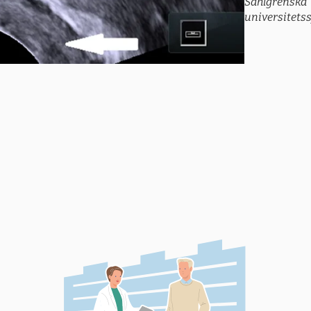
Sahlgrenska
universitets