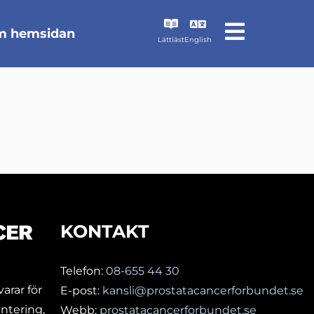
 hemsidan
Lättläst
English
KONTAKT
Telefon:
08-655 44 30
arar för
E-post:
kansli@prostatacancerforbundet.se
ntering,
Webb:
prostatacancerforbundet.se