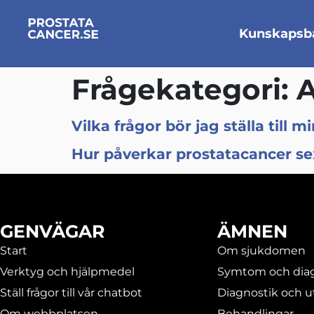
Kunskapsb
Frågekategori:
A
Vilka frågor bör jag ställa till m
Hur påverkar prostatacancer se
GENVÄGAR
ÄMNEN
Start
Om sjukdomen
Verktyg och hjälpmedel
Symtom och dia
Ställ frågor till vår chatbot
Diagnostik och 
Om webbplatsen
Behandlingar