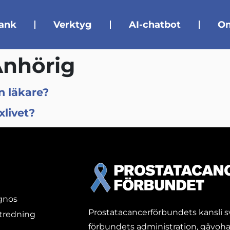
ank
Verktyg
AI-chatbot
Om
nhörig
in läkare?
xlivet?
gnos
Prostatacancerförbundets kansli sv
utredning
förbundets administration,
gåvoha