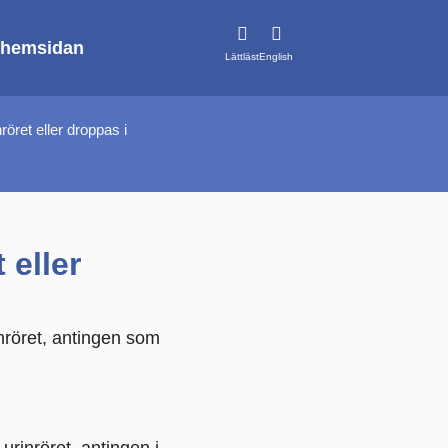
hemsidan
Lättläst
English
röret eller droppas i
 eller
inröret, antingen som