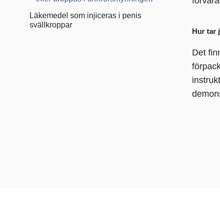
förvar
Läkemedel som injiceras i penis
svällkroppar
Hur tar
Det fin
förpack
instruk
demons