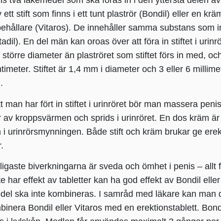
ns två läkemedel som ska föras in i den yttersta delen av 
 ett stift som finns i ett tunt plaströr (Bondil) eller en kr
ehållare (Vitaros). De innehåller samma substans som in
tadil). En del män kan oroas över att föra in stiftet i urin
större diameter än plaströret som stiftet förs in med, och
timeter. Stiftet är 1,4 mm i diameter och 3 eller 6 millim
.
tt man har fört in stiftet i urinröret bör man massera penise
 av kroppsvärmen och sprids i urinröret. En dos kräm är 0
n i urinrörsmynningen. Både stift och kräm brukar ge erekti
.
igaste biverkningarna är sveda och ömhet i penis – allt frå
e har effekt av tabletter kan ha god effekt av Bondil ell
del ska inte kombineras. I samråd med läkare kan man d
binera Bondil eller Vitaros med en erektionstablett. Bond