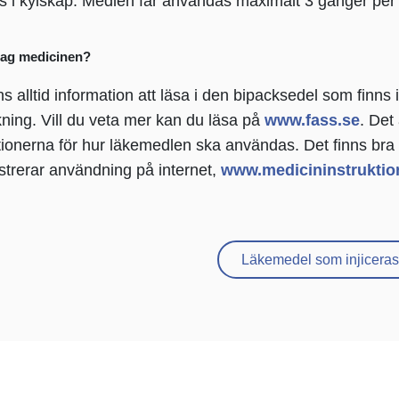
as i kylskåp. Medlen får användas maximalt 3 gånger per
 jag medicinen?
ns alltid information att läsa i den bipacksedel som finns
ning. Vill du veta mer kan du läsa på
www.fass.se
. Det 
tionerna för hur läkemedlen ska användas. Det finns bra 
trerar användning på internet,
www.medicininstruktio
Läkemedel som injiceras 