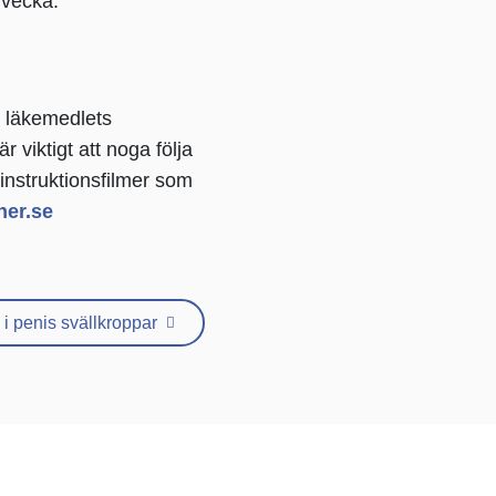
 vecka.
 i läkemedlets
är viktigt att noga följa
instruktionsfilmer som
ner.se
i penis svällkroppar