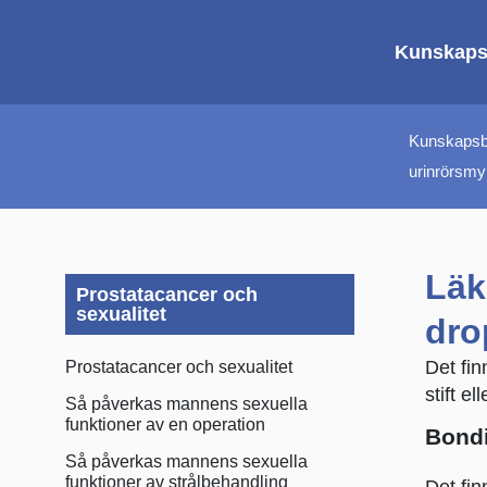
Kunskap
Kunskaps
urinrörsmy
Läk
Prostatacancer och
sexualitet
dro
Det fin
Prostatacancer och sexualitet
stift el
Så påverkas mannens sexuella
funktioner av en operation
Bondi
Så påverkas mannens sexuella
funktioner av strålbehandling