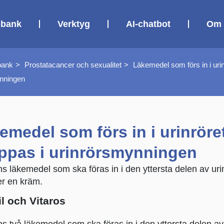
sbank
Verktyg
AI-chatbot
Om 
bank
Prostatacancer och sexualitet
Läkemedel som förs in i urin
nningen
emedel som förs in i urinröret
ppas i urinrörsmynningen
ns läkemedel som ska föras in i den yttersta delen av ur
ler en kräm.
l och Vitaros