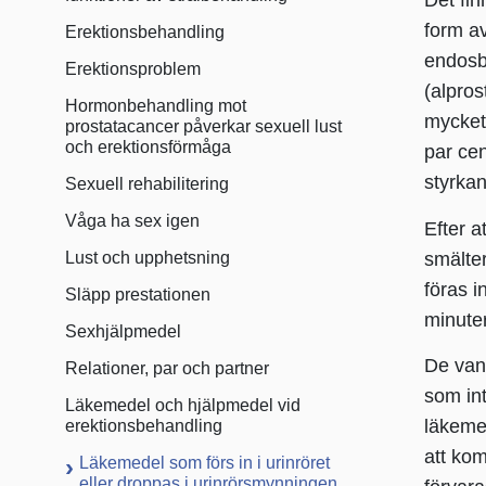
Det fin
form av
Erektionsbehandling
endosb
Erektionsproblem
(alpros
Hormonbehandling mot
mycket 
prostatacancer påverkar sexuell lust
och erektionsförmåga
par cen
styrkan
Sexuell rehabilitering
Våga ha sex igen
Efter a
smälter
Lust och upphetsning
föras i
Släpp prestationen
minuter
Sexhjälpmedel
De vanl
Relationer, par och partner
som int
Läkemedel och hjälpmedel vid
läkeme
erektionsbehandling
att kom
Läkemedel som förs in i urinröret
eller droppas i urinrörsmynningen