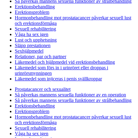
Så påverkas mannens sexuella funktioner av strålbehandling
Erektionsbehandling
Erektionsproblem
Hormonbehandling mot prostatacancer påverkar sexuell lust
och erektionsförmåga
Sexuell rehabilitering
Våga ha sex igen
Lust och upphetsning
Släpp prestationen
Sexhjälpmedel
Relationer, par och partner
Läkemedel och hjälpmedel vid erektionsbehandling
Läkemedel som förs in i urinröret eller droppas i
urinrörsmynningen
Läkemedel som injiceras i penis svällkroppar
Prostatacancer och sexualitet
Så påverkas mannens sexuella funktioner av en operation
Så påverkas mannens sexuella funktioner av strålbehandling
Erektionsbehandling
Erektionsproblem
Hormonbehandling mot prostatacancer påverkar sexuell lust
och erektionsförmåga
Sexuell rehabilitering
Våga ha sex igen