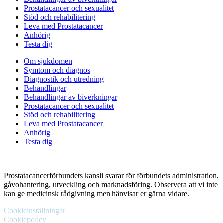
Prostatacancer och sexualitet
Stöd och rehabilitering
Leva med Prostatacancer
Anhörig
Testa dig
Om sjukdomen
Symtom och diagnos
Diagnostik och utredning
Behandlingar
Behandlingar av biverkningar
Prostatacancer och sexualitet
Stöd och rehabilitering
Leva med Prostatacancer
Anhörig
Testa dig
Prostatacancerförbundets kansli svarar för förbundets administration,
gåvohantering, utveckling och marknadsföring. Observera att vi inte
kan ge medicinsk rådgivning men hänvisar er gärna vidare.
Cookieinställningar
Cookiepolicy