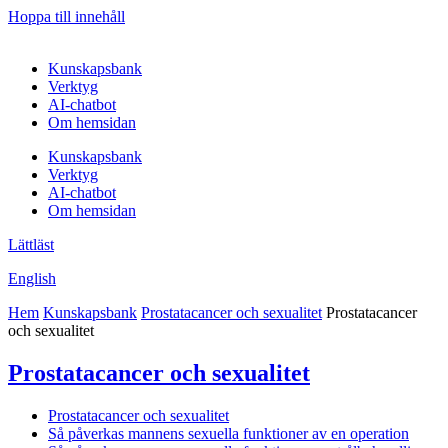
Hoppa till innehåll
Kunskapsbank
Verktyg
AI-chatbot
Om hemsidan
Kunskapsbank
Verktyg
AI-chatbot
Om hemsidan
Lättläst
English
Hem
Kunskapsbank
Prostatacancer och sexualitet
Prostatacancer
och sexualitet
Prostatacancer och sexualitet
Prostatacancer och sexualitet
Så påverkas mannens sexuella funktioner av en operation