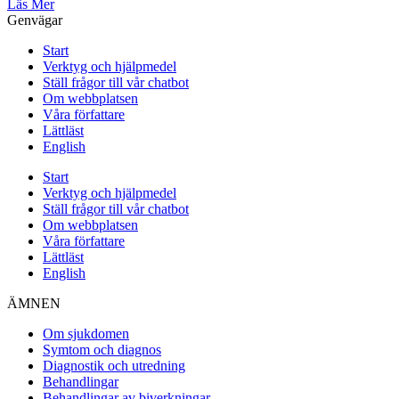
Läs Mer
Genvägar
Start
Verktyg och hjälpmedel
Ställ frågor till vår chatbot
Om webbplatsen
Våra författare
Lättläst
English
Start
Verktyg och hjälpmedel
Ställ frågor till vår chatbot
Om webbplatsen
Våra författare
Lättläst
English
ÄMNEN
Om sjukdomen
Symtom och diagnos
Diagnostik och utredning
Behandlingar
Behandlingar av biverkningar