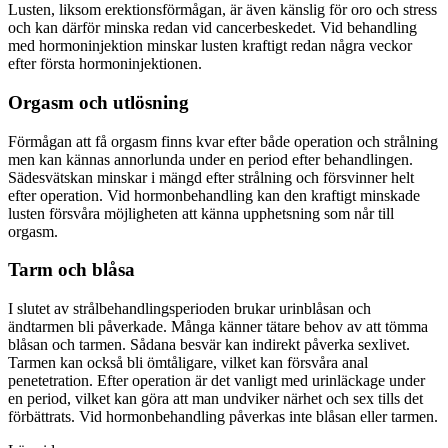
Lusten, liksom erektionsförmågan, är även känslig för oro och stress
och kan därför minska redan vid cancerbeskedet. Vid behandling
med hormoninjektion minskar lusten kraftigt redan några veckor
efter första hormoninjektionen.
Orgasm och utlösning
Förmågan att få orgasm finns kvar efter både operation och strålning
men kan kännas annorlunda under en period efter behandlingen.
Sädesvätskan minskar i mängd efter strålning och försvinner helt
efter operation. Vid hormonbehandling kan den kraftigt minskade
lusten försvåra möjligheten att känna upphetsning som når till
orgasm.
Tarm och blåsa
I slutet av strålbehandlingsperioden brukar urinblåsan och
ändtarmen bli påverkade. Många känner tätare behov av att tömma
blåsan och tarmen. Sådana besvär kan indirekt påverka sexlivet.
Tarmen kan också bli ömtåligare, vilket kan försvåra anal
penetetration. Efter operation är det vanligt med urinläckage under
en period, vilket kan göra att man undviker närhet och sex tills det
förbättrats. Vid hormonbehandling påverkas inte blåsan eller tarmen.